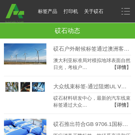
标签产品
打印机
关于砹石
砹石动态
砹石户外耐候标签通过澳洲客户，户外标签IEC 60068-2-5标准
澳大利亚标准局对模拟地球表面自然
日光，考核户…
【详情】
大众线束标签-通过阻燃UL VW-1标准-大众VW-1阻燃线束标签
砹石材料研发中心，最新的汽车线束
标签通过大众…
【详情】
砹石推出符合GB 9706.1国标的医疗消毒灭菌标签