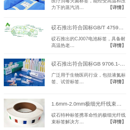
医疗消毒灭菌标签，能经受高温和压
力下的蒸汽消…
【详情】
砹石推出符合国标GB/T 47591-2026 汽车动力电池标签标识
砹石推出的CJ007电池标签，具备耐
高温热老…
【详情】
砹石推出符合国标GB 9706.1-2020的医疗标签
广泛用于生物医药行业，包括液氮标
签、试管标签…
【详情】
1.6mm-2.0mm极细光纤线束标签贴标，通过欧洲环保认证
砹石特种标签携革命性的极细光纤线
束标签解决方…
【详情】