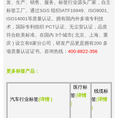
发、生产、销售、服务。标签行业源头厂家，自主
标签工厂。通过
SGS
组织
IATF16949
、
ISO9001
、
ISO14001等质量认证
。拥有国内外多项专利技
术，国际专利组织
PCT
认证、无尘室认证，品质
符合欧美标准。在国内
3
个城市
(
北京、上海、重
庆
)
设立有
6
家分公司，研发产品更是拥有
200
多
项质量认证证书。咨询热线：
400-8822-356
更多标签产品：
医疗标
线缆标
签
(
详情
汽车行业
标签
(
详情
)
签
(
详情
)
)