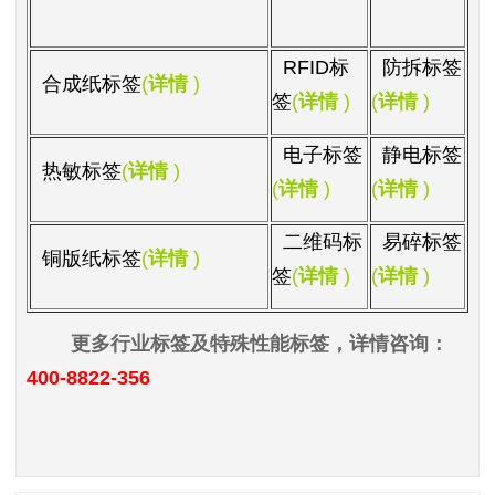
RFID
标
防拆标签
合成纸标签
(
详情
)
签
(
详情
)
(
详情
)
电子标签
静电标签
热敏标签
(
详情
)
(
详情
)
(
详情
)
二维码标
易碎标签
铜版纸标签
(
详情
)
签
(
详情
)
(
详情
)
更多行业标签及特殊性能标签，详情咨询：
400-8822-356