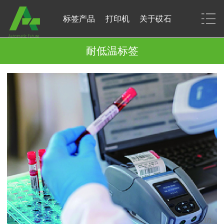
标签产品
打印机
关于砹石
耐低温标签
1
/
1