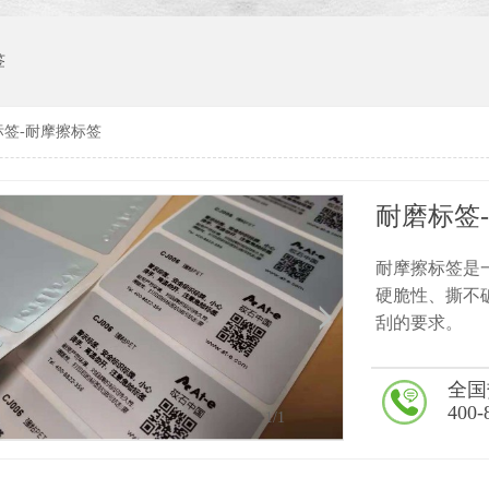
签
标签-耐摩擦标签
耐磨标签
耐摩擦标签是
硬脆性、撕不
刮的要求。
全国
400-
1
/1