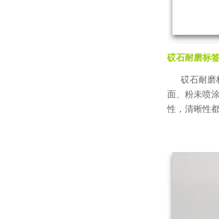
砹石耐磨标
砹石耐磨
面、粉未喷
性，清晰性