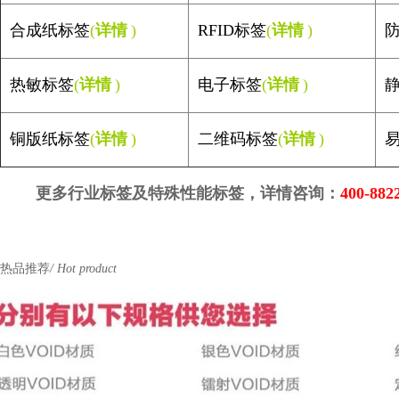
合成纸标签
(
详情
)
RFID
标签
(
详情
)
防
热敏标签
(
详情
)
电子标签
(
详情
)
静
铜版纸标签
(
详情
)
二维码标签
(
详情
)
易
更多行业标签及特殊性能标签，详情咨询：
400-882
热品推荐
/ Hot product