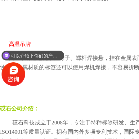
高温吊牌
可以介绍下你们的产品么？
高温吊牌通过轧带、钉子、螺杆焊接悬，挂在金属表
蚀性；金属材质的标签还可以使用焊机焊接，不容易折
砹石公司介绍：
砹石科技成立于
2008
年，专注于特种标签研发、生
ISO14001等质量认证
。拥有国内外多项专利技术，国际