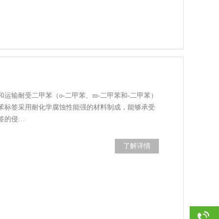
运输耐受二甲苯（o-二甲苯、m-二甲苯和-二甲苯）
苯标签采用耐化学腐蚀性能强的材料制成，能够承受
签的侵…
了解详情