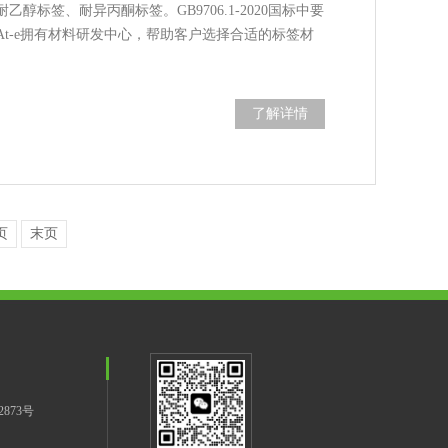
标签、耐异丙酮标签。GB9706.1-2020国标中要
t-e拥有材料研发中心，帮助客户选择合适的标签材
了解详情
页
末页
2873号