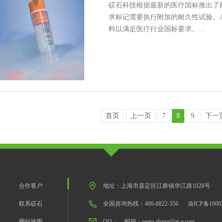
砹石科技根据最新的医疗国标推出了耐乙醇
求标记需要执行附加的耐久性试验。A
料以满足医疗行业国标要求。…
首页
上一页
7
8
9
下一
合作客户
地址：上海市嘉定区江桥镇华江路1028号
联系砹石
全国咨询热线：400-8822-356
渝ICP备1600
网站地图
QQ：
邮箱：peeta.zhang@at-e.com