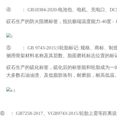
④ ：
GB18384-2020:
电池包、电机、充电口、
DC
砹石生产的防火阻燃标签，抵抗极端温度能力
-40
度
- 
⑤ ：
GB 9743-2015:5
轮胎标记
:
规格、商标、制
侧用骨架材料名称及其层数、胎面磨耗标志位置的标
砹石生产的硫化标签，硫化后的标签能和轮胎成为一
大多数石油油溃、及低脂肪洛剂，耐磨损，耐高低温
⑥ ：
GB7258-2017
、
VGB9743-2015:
轮胎上需等距离设