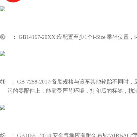
⑩ ：
GB14167-20XX:
应配置至少
1
个
i-Size
乘坐位置，
i
⑪ ：
GB 7258-2017:
备胎规格与该车其他轮胎不同时，
污的零配件上，能耐受严苛环境，打印后的标签，抗
⑫ ：
GB11551-2014:
安全气囊应有耐久易见
"AIRBAG"