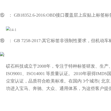
⑮ ：
GB18352.6-2016:OBD
接口覆盖层上应贴上标签标
⑯ ：
GB 7258-2017:
其它标签非强制性要求，但机动车
砹石科技成立于
2008
年，专注于特种标签研发、生产
ISO9001
、
ISO14001
等质量认证。
2010
年获得
IMDS
尘室认证，品质符合欧美标准。在国内
3
个城市
(
北京
功进入宝马、奔驰、大众、通用体系，为这些客户提