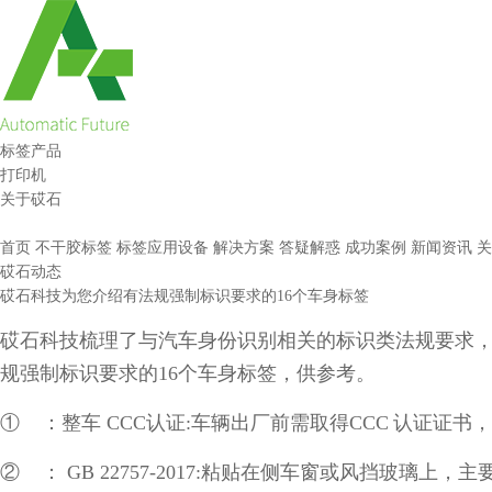
标签产品
打印机
关于砹石
首页
不干胶标签
标签应用设备
解决方案
答疑解惑
成功案例
新闻资讯
关
砹石动态
砹石科技为您介绍有法规强制标识要求的16个车身标签
砹石科技梳理了与汽车身份识别相关的标识类法规要求
规强制标识要求的
16
个车身标签，供参考。
① ：整车
CCC
认证
:
车辆出厂前需取得
CCC
认证证书，
② ：
GB 22757-2017:
粘贴在侧车窗或风挡玻璃上，主