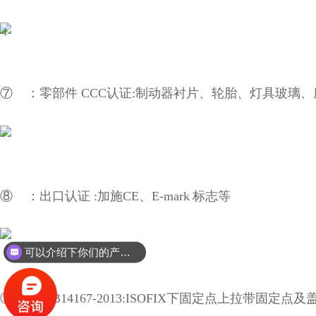
⑦ ：零部件
CCC
认证
:
制动器衬片、轮胎、灯具玻璃、
⑧ ：出口认证
:
加施
CE
、
E-mark
标志等
可以介绍下你们的产品么？
⑨ ：
GB14167-2013:ISOFIX
下固定点上拉带固定点及