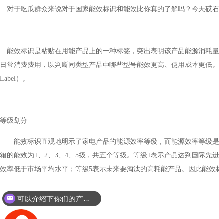
对于吃瓜群众来说对于国家能效标识和能效比你真的了解吗？今天砹石
能效标识是粘贴在用能产品上的一种标签，突出表明该产品能源消耗量
日常消费费用，以判断同类型产品中哪些型号能效更高、使用成本更低。
Label
）。
等级划分
能效标识直观地明示了家电产品的能源效率等级，而能源效率等级是
箱的能效为
1
、
2
、
3
、
4
、
5
级，共五个等级。等级
1
表示产品达到国际先进
效率低于市场平均水平；等级
5
表示未来要淘汰的高耗能产品。因此能效
可以介绍下你们的产品么？