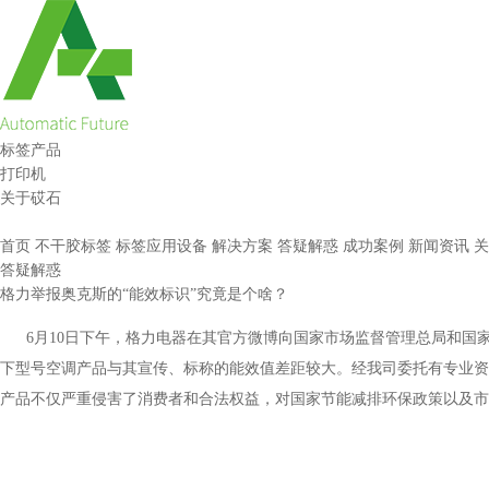
标签产品
打印机
关于砹石
首页
不干胶标签
标签应用设备
解决方案
答疑解惑
成功案例
新闻资讯
关
答疑解惑
格力举报奥克斯的“能效标识”究竟是个啥？
6
月
10
日下午，格力电器在其官方微博向国家市场监督管理总局
和国
下型号空调产品与其宣传、标称的能效值差距较大。经我司委托有专业资
产品不仅严重侵害了消费者和合法权益，对国家节能减排环保政策以及市