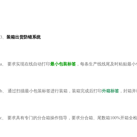
3、
装箱出货防错系统
a、 要求实现在线自动打印
最小包装标签
，每条生产线线尾及时粘贴最小
b、 通过扫描最小包装标签进行装箱，装箱完成后打印
外箱标签
，封箱并
c、 要求具有专门的分合箱操作指导，要求分合箱、尾数箱100%开箱全