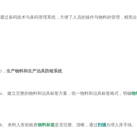
通过条码技术与条码管理系统，方便了人员的操作与物料的管理，精简企
1，
生产物料和生产治具防错系统
a、 建立完整的物料和治具标签方案，统一物料和治具标签格式，明确
物
b、 来料入库前检查
物料标签
是否完整、清晰，通过
扫描
办理入库手续。