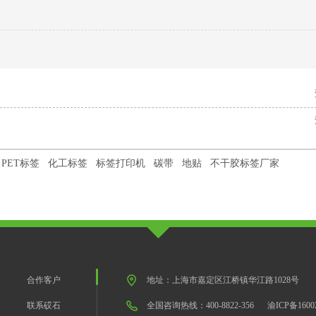
PET标签
化工标签
标签打印机
碳带
地贴
不干胶标签厂家
合作客户
地址：上海市嘉定区江桥镇华江路1028号
联系砹石
全国咨询热线：400-8822-356
渝ICP备1600