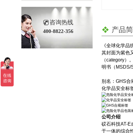
咨询热线
产品简
400-8822-356
《全球化学品
其封面为紫色又
（catego
明书（MSDS/
别名：GHS
化学品安全标
公司介绍
砹石科技AT-
于一体的综合