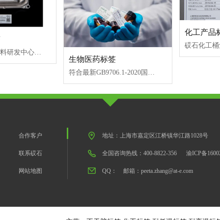
化工产品
签
At-e砹石拥有材料研发中心，帮助客户选择不同材质的高性能汽车零配件标签，以适应汽车零配件行业较为严苛的使用环境要求。满足行业法规和OEM测试的需要。
生物医药标签
符合最新GB9706.1-2020国标的医疗标签，广泛应用于医药行业，包括液氮标签、试管标签、血袋标签、实验室标签等，化工行业包括实验室标签、试剂标签等。
合作客户
地址：上海市嘉定区江桥镇华江路1028号
联系砹石
全国咨询热线：400-8822-356
渝ICP备1600
网站地图
QQ：
邮箱：peeta.zhang@at-e.com