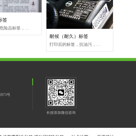
标签
砹石化工桶危险品标签，印刷清晰，日晒不褪色、不脱落、耐高低温、抗风蚀！
耐候（耐久）标签
打印后的标签，抗油污，抗摩擦，优异的耐久性、耐潮温和耐候性，对于各种低表面能、高表面能及粗糙表面、粉未喷涂表面都具有优异的贴服性能。
2873号
长按添加微信咨询