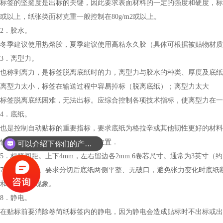
标签的坚挺度是出标的关键，因此要求表面材料的一定的强度和硬度，标签
或以上，纸张类面材克重一般控制在80g/m2或以上。
2．胶水。
冬季建议使用热熔胶，夏季建议使用高粘永久胶（具体可根据被贴物材质
3．离型力。
也称剥离力，是标签脱离底纸时的力，离型力与胶水的种类、厚度及底纸
离型力太小，标签在输送过程中容易掉标（脱离底纸）；离型力太大
标签脱离底纸困难，无法出标。应综合控制各项技术指标，使离型力在一
4．底纸。
也是控制自动贴标的重要指标，要求底纸为格拉辛或其他韧性更好的材料
性，确保传感器正确识别标签的位置．
可以介绍下你们的产品么？
5．标签间距。上下4mm，左右留边各2mm.6卷芯尺寸。通常为3英寸（约76.
7．加工质量。要求分切后底纸两侧平整、无破口，避免张力变化时底纸
和撕裂底纸现象。
8．静电。
在贴标前要消除卷简纸标签内的静电，因为静电会造成贴标时不出标或出