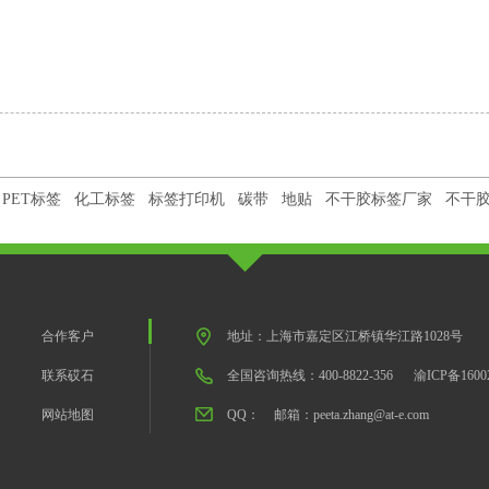
PET标签
化工标签
标签打印机
碳带
地贴
不干胶标签厂家
不干
合作客户
地址：上海市嘉定区江桥镇华江路1028号
联系砹石
全国咨询热线：400-8822-356
渝ICP备1600
网站地图
QQ：
邮箱：peeta.zhang@at-e.com