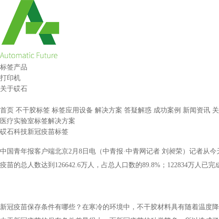
标签产品
打印机
关于砹石
首页
不干胶标签
标签应用设备
解决方案
答疑解惑
成功案例
新闻资讯
关
医疗实验室标签解决方案
砹石科技新冠疫苗标签
中国青年报客户端北京2月8日电（中青报·中青网记者 刘昶荣）记者从今
疫苗的总人数达到126642.6万人，占总人口数的89.8%；122834万人已
新冠疫苗保存条件有哪些？在寒冷的环境中，不干胶材料具有随着温度降