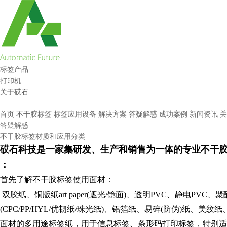
标签产品
打印机
关于砹石
首页
不干胶标签
标签应用设备
解决方案
答疑解惑
成功案例
新闻资讯
关
答疑解惑
不干胶标签材质和应用分类
砹石科技是一家集研发、生产和销售为一体的专业不干胶
：
首先了解不干胶标签使用面材：
双胶纸、铜版纸art paper(遮光/镜面)、透明PVC、静电
(CPC/PP/HYL/优韧纸/珠光纸)、铝箔纸、易碎(防伪)纸、
面材的多用途标签纸，用于信息标签、条形码打印标签，特别适合高速