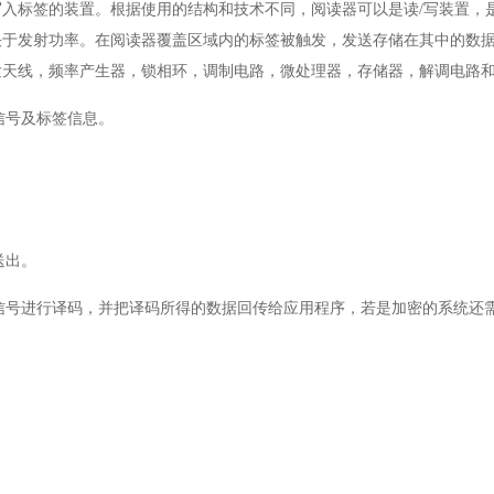
写入标签的装置。根据使用的结构和技术不同，阅读器可以是读
/
写装置，
决于发射功率。在阅读器覆盖区域内的标签被触发，发送存储在其中的数
发天线，频率产生器，锁相环，调制电路，微处理器，存储器，解调电路
信号及标签信息。
送出。
信号进行译码，并把译码所得的数据回传给应用程序，若是加密的系统还