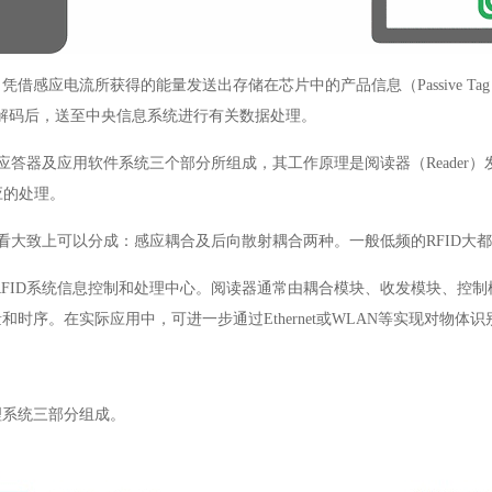
，凭借感应电流所获得的能量发送出存储在芯片中的产品信息（
Passive Tag
解码后，送至中央信息系统进行有关数据处理。
的应答器及应用软件系统三个部分所组成，其工作原理是阅读器（
Reader
）
应的处理。
看大致上可以分成：感应耦合及后向散射耦合两种。一般低频的
RFID
大都
FID
系统信息控制和处理中心。阅读器通常由耦合模块、收发模块、控制
量和时序。在实际应用中，可进一步通过
Ethernet
或
WLAN
等实现对物体识
理系统三部分组成。