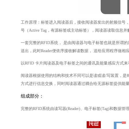
工作原理：标签进入阅读器后，接收阅读器发出的射频信号
号（
Active Tag
，有源标签或主动标签），阅读器读取信息并
一套完整的
RFID
系统， 是由阅读器与电子标签也就是所谓
送出，此时
Reader
便依序接收解读数据， 送给应用程序做相
以
RFID
卡片阅读器及电子标签之间的通讯及能量感应方式来
阅读器根据使用的结构和技术不同可以是读或读
/
写装置，是
R
方式进行信息交换，同时阅读器通过耦合给无源标签提供能
组成部分：
完整的
RFID
系统由读写器
(Reader)
、电子标签
(Tag)
和数据管